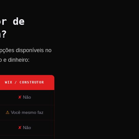
or de
a?
opções disponíveis no
 e dinheiro:
WIX / CONSTRUTOR
✘
Não
⚠
Você mesmo faz
✘
Não