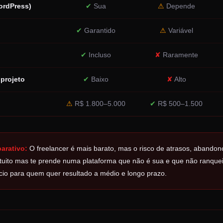
ordPress)
✔
Sua
⚠
Depende
✔
Garantido
⚠
Variável
✔
Incluso
✘
Raramente
projeto
✔
Baixo
✘
Alto
⚠
R$ 1.800–5.000
✔
R$ 500–1.500
arativo:
O freelancer é mais barato, mas o risco de atrasos, abandono
atuito mas te prende numa plataforma que não é sua e que não ranque
cio para quem quer resultado a médio e longo prazo.