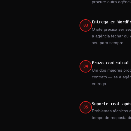
procure outra agênci
Entrega em WordP
03
O site precisa ser 
a agência fechar ou 
seu para sempre.
Prazo contratual
04
Um dos maiores probl
contrato — se a agên
entrega.
Suporte real apó
05
Problemas técnicos a
tempo de resposta d