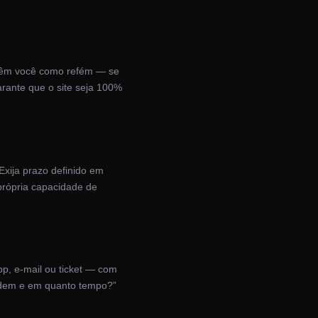
ntêm você como refém — se
rante que o site seja 100%
Exija prazo definido em
 própria capacidade de
p, e-mail ou ticket — com
ondem e em quanto tempo?”