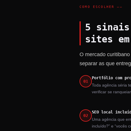
COMO ESCOLHER ——
5 sinais
sites em
O mercado curitibano
separar as que entre
Portfólio com pr
01
Toda agência séria t
verificar se ranquei
SEO local incluí
02
Uma agência que ent
incluído?” e “vocês 