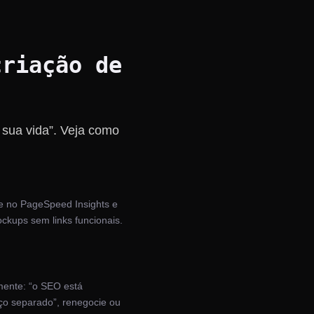
criação de
 sua vida”. Veja como
de no PageSpeed Insights e
ckups sem links funcionais.
mente: “o SEO está
iço separado”, renegocie ou