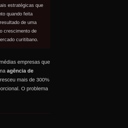
is estratégicas que
o quando feita
 resultado de uma
 o crescimento de
rcado curitibano.
e médias empresas que
uma
agência de
cresceu mais de 300%
porcional. O problema