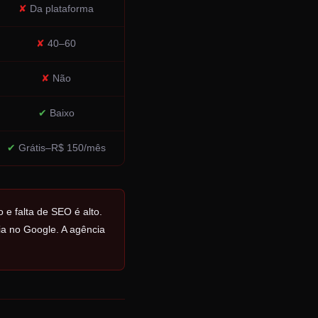
✘
Da plataforma
✘
40–60
✘
Não
✔
Baixo
✔
Grátis–R$ 150/mês
 e falta de SEO é alto.
ia no Google. A agência