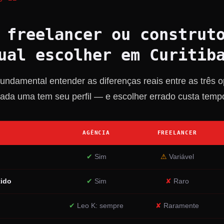
 freelancer ou construt
ual escolher em Curitib
 fundamental entender as diferenças reais entre as três 
ada uma tem seu perfil — e escolher errado custa tempo
AGÊNCIA
FREELANCER
✔
Sim
⚠
Variável
tido
✔
Sim
✘
Raro
✔
Leo K: sempre
✘
Raramente