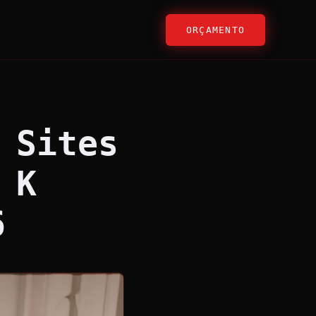
ORÇAMENTO
 Sites
 K
6