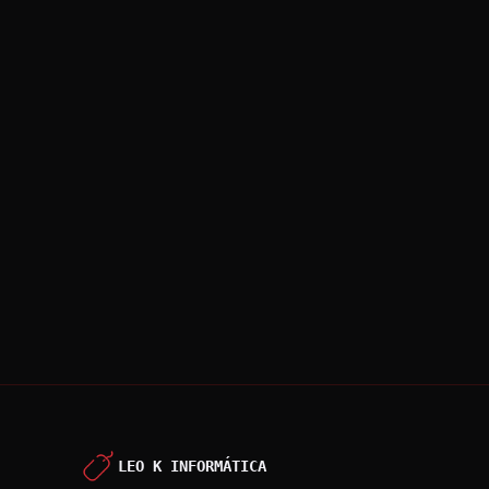
basta?
Ler Artigo →
Paginação
de
posts
LEO K INFORMÁTICA