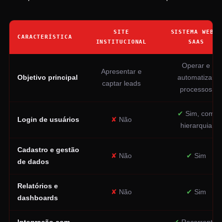
SITE
SISTEMA WEB /
CARACTERÍSTICA
INSTITUCIONAL
SAAS
Operar e
Apresentar e
Objetivo principal
automatizar
captar leads
processos
✔
Sim, com
Login de usuários
✘
Não
hierarquia
Cadastro e gestão
✘
Não
✔
Sim
de dados
Relatórios e
✘
Não
✔
Sim
dashboards