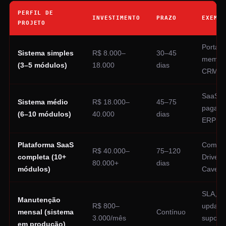
PERFIL DE
INVESTIMENTO
PRAZO
EXEMPL
PROJETO
Portal 
Sistema simples
R$ 8.000–
30–45
membro
(3–5 módulos)
18.000
dias
CRM bá
SaaS 
Sistema médio
R$ 18.000–
45–75
pagame
(6–10 módulos)
40.000
dias
ERP par
Plataforma SaaS
Como 
R$ 40.000–
75–120
completa (10+
Driver E
80.000+
dias
módulos)
Caveir
SLA,
Manutenção
R$ 800–
update
mensal (sistema
Contínuo
3.000/mês
suporte
em produção)