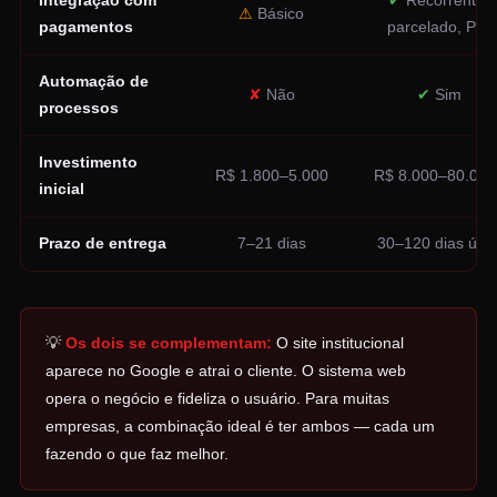
Integração com
✔
Recorrente,
⚠
Básico
pagamentos
parcelado, PIX
Automação de
✘
Não
✔
Sim
processos
Investimento
R$ 1.800–5.000
R$ 8.000–80.000
inicial
Prazo de entrega
7–21 dias
30–120 dias útei
💡
Os dois se complementam:
O site institucional
aparece no Google e atrai o cliente. O sistema web
opera o negócio e fideliza o usuário. Para muitas
empresas, a combinação ideal é ter ambos — cada um
fazendo o que faz melhor.