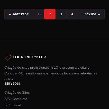
Paginação
← Anterior
1
2
3
4
Próxima →
de
posts
LEO K INFORMÁTICA
Criação de sites profissionais, SEO e presença digital em
Curitiba-PR. Transformamos negócios locais em referências
online.
SERVIÇOS
Criação de Sites
SEO Completo
SEO Local