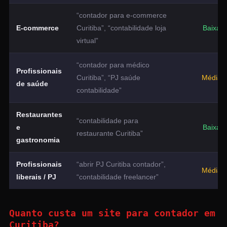
“contador para e-commerce
E-commerce
Curitiba”, “contabilidade loja
Baixa
virtual”
“contador para médico
Profissionais
Curitiba”, “PJ saúde
Média
de saúde
contabilidade”
Restaurantes
“contabilidade para
e
Baixa
restaurante Curitiba”
gastronomia
Profissionais
“abrir PJ Curitiba contador”,
Média
liberais / PJ
“contabilidade freelancer”
Quanto custa um site para contador em
Curitiba?