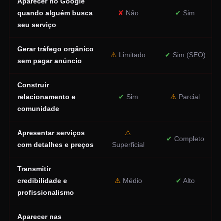
Aparecer no Google
quando alguém busca
✘
Não
✔
Sim
seu serviço
Gerar tráfego orgânico
⚠
Limitado
✔
Sim (SEO)
sem pagar anúncio
Construir
relacionamento e
✔
Sim
⚠
Parcial
comunidade
Apresentar serviços
⚠
✔
Completo
com detalhes e preços
Superficial
Transmitir
credibilidade e
⚠
Médio
✔
Alto
profissionalismo
Aparecer nas