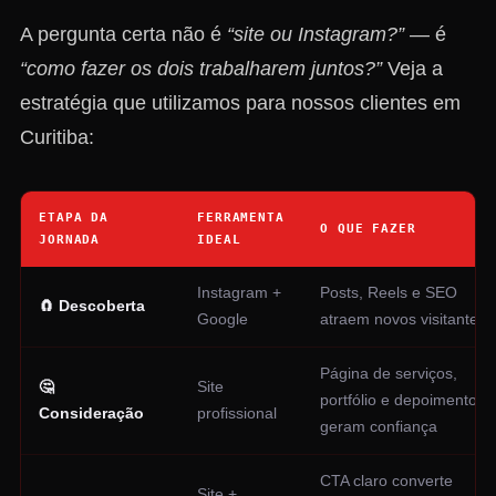
A pergunta certa não é
“site ou Instagram?”
— é
“como fazer os dois trabalharem juntos?”
Veja a
estratégia que utilizamos para nossos clientes em
Curitiba:
ETAPA DA
FERRAMENTA
O QUE FAZER
JORNADA
IDEAL
Instagram +
Posts, Reels e SEO
🧲 Descoberta
Google
atraem novos visitantes
Página de serviços,
🤔
Site
portfólio e depoimentos
Consideração
profissional
geram confiança
CTA claro converte
Site +