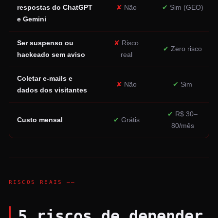
respostas do ChatGPT
✘
Não
✔
Sim (GEO)
e Gemini
Ser suspenso ou
✘
Risco
✔
Zero risco
hackeado sem aviso
real
Coletar e-mails e
✘
Não
✔
Sim
dados dos visitantes
✔
R$ 30–
Custo mensal
✔
Grátis
80/mês
RISCOS REAIS ——
5 riscos de depender