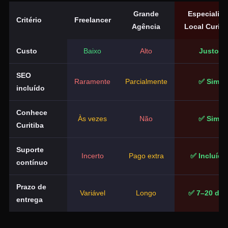
Grande
Especialist
Critério
Freelancer
Agência
Local Curiti
Custo
Baixo
Alto
Justo
SEO
Raramente
Parcialmente
✅ Sim
incluído
Conhece
Às vezes
Não
✅ Sim
Curitiba
Suporte
Incerto
Pago extra
✅ Incluído
contínuo
Prazo de
Variável
Longo
✅ 7–20 dia
entrega