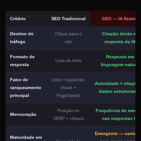
Critério
SEO Tradicional
GEO — IA Search
Destino do
Clique para o
Citação direta na
tráfego
site
resposta da IA
Formato de
Resposta em
Lista de links
resposta
linguagem natural
Fator de
Links + palavras-
Autoridade + citaçõe
ranqueamento
chave +
dados estruturado
principal
PageSpeed
Posição no
Frequência de menç
Mensuração
SERP + cliques
nas respostas IA
Emergente — vantag
Maturidade em