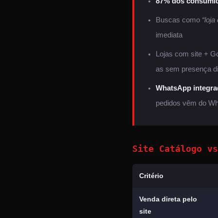
87% dos consumi
Buscas como
“loja
imediata
Lojas com site + 
as sem presença di
WhatsApp integrad
pedidos vêm do W
Site Catálogo vs
Critério
Venda direta pelo
site