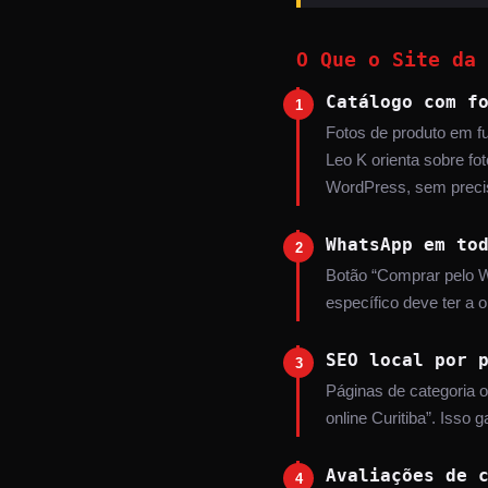
O Que o Site da 
Catálogo com f
1
Fotos de produto em fu
Leo K orienta sobre fo
WordPress, sem precis
WhatsApp em to
2
Botão “Comprar pelo W
específico deve ter a 
SEO local por 
3
Páginas de categoria ot
online Curitiba”. Isso
Avaliações de 
4