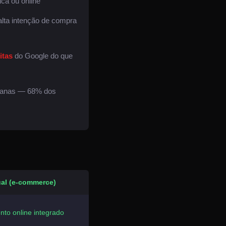
ca ou online
lta intenção de compra
itas
do Google do que
tibanas — 68% dos
tual (e-commerce)
to online integrado