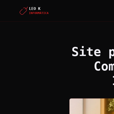
LEO K
INFORMÁTICA
Site 
Co